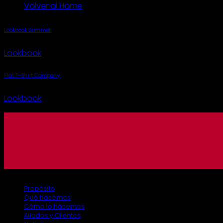
Volver al Home
Lookbook Summer
Lookbook
Flat T-Shirt Company
Lookbook
Diseño por: Cano Agencia Creativa
Propósito
Qué hacemos
Cómo lo hacemos
Aliados y Clientes