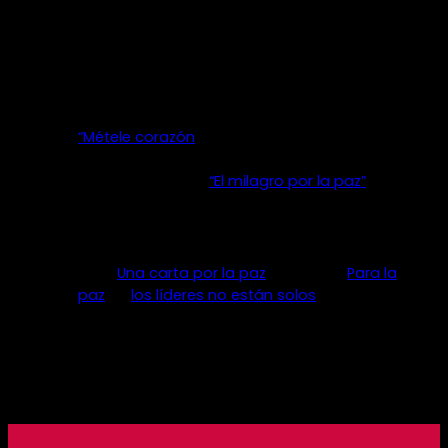
colectivas para la construcción de ciudadanía
responsable, convivencia, reconciliación y paz.
Nuestros proyectos:
Deporte para el cambio con iniciativas como
“Métele corazón
” que realiza actividades
deportivas de alto nivel, en apoyo al
desarrollo local; y
“El milagro por la paz”
para
mejorar la convivencia y la inclusión de
excombatientes de Yopal a través del fútbol.
Iniciativas ciudadanas de construcción de
paz: “
Una carta por la paz
” , Talleres “
Para la
paz
” y “
los líderes no están solos
” tras el
acuerdo con las FARC-EP
Iniciativas de participación local, barrios
sostenibles y construcción ciudadana como
“Teusaquillo me importa”