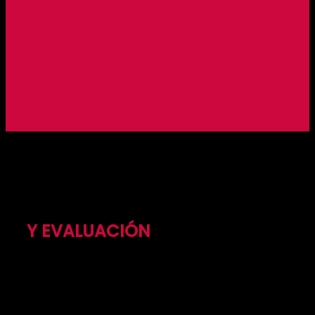
SISTEMATIZACIÓN
Y EVALUACIÓN
Apoyamos a empresas, organizaciones y
gobiernos a identificar los resultados, impactos y
lecciones aprendidas de sus programas y
proyectos que promueven el desarrollo sostenible.