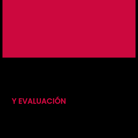
SISTEMATIZACIÓN
Y EVALUACIÓN
Apoyamos a empresas, organizaciones y
gobiernos a identificar los resultados, impactos y
lecciones aprendidas de sus programas y
proyectos que promueven el desarrollo sostenible.