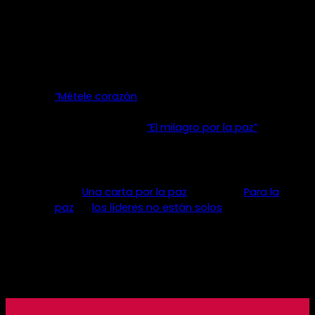
colectivas para la construcción de ciudadanía
responsable, convivencia, reconciliación y paz.
Nuestros proyectos:
Deporte para el cambio con iniciativas como
“Métele corazón
” que realiza actividades
deportivas de alto nivel, en apoyo al
desarrollo local; y
“El milagro por la paz”
para
mejorar la convivencia y la inclusión de
excombatientes de Yopal a través del fútbol.
Iniciativas ciudadanas de construcción de
paz: “
Una carta por la paz
” , Talleres “
Para la
paz
” y “
los líderes no están solos
” tras el
acuerdo con las FARC-EP
Iniciativas de participación local, barrios
sostenibles y construcción ciudadana como
“Teusaquillo me importa”