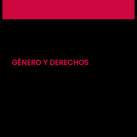
ENLAZADAS:
GÉNERO Y DERECHOS
Desde 2019 desarrollamos una línea de trabajo
para diseñar estrategias al servicio de la equidad
de género y de los Derechos Humanos sexuales y
reproductivos.
Nuestros proyectos
“Enlazadas Tequendama” Proyecto de
fortalecimiento de Derechos Humanos