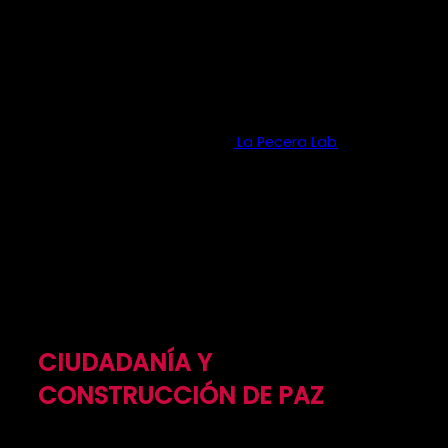
Sexuales y Reproductivos; educación integral
en sexualidad; y, equidad de género
“Decido mi Futuro” programa de EIS
(Educación Integral para la Sexualidad)
basado en el diseño de un currículo y
materiales pedagógicos
Investigación-acción
La Pecera Lab
en
pedagogías para una sexualidad
responsable y autónoma en la ruralidad
PARA LA PAZ:
CIUDADANÍA Y
CONSTRUCCIÓN DE PAZ
Implementamos proyectos sociales, acciones